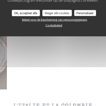
cookiepictogram linksonder op de sitepagina's te klikken.
OK, accepteer alle
Weiger alle cookies
Personaliseer
Beleid voor de bescherming van persoonsgegevens
Cookiebeleid