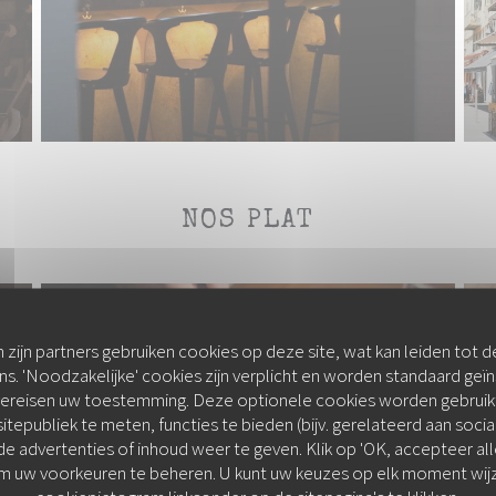
NOS PLAT
 zijn partners gebruiken cookies op deze site, wat kan leiden tot 
. 'Noodzakelijke' cookies zijn verplicht en worden standaard geïn
vereisen uw toestemming. Deze optionele cookies worden gebruikt
sitepubliek te meten, functies te bieden (bijv. gerelateerd aan soci
 advertenties of inhoud weer te geven. Klik op 'OK, accepteer alle'
om uw voorkeuren te beheren. U kunt uw keuzes op elk moment wij
COLITA