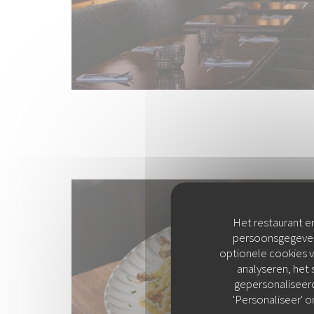
Het restaurant en
persoonsgegevens
optionele cookies 
analyseren, het 
gepersonaliseerde
'Personaliseer' 