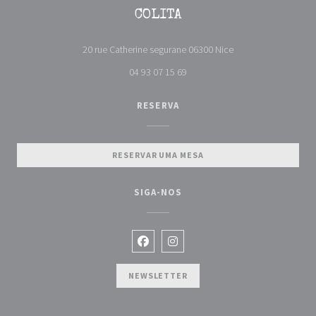
COLITA
((abre numa nova jan
20 rue Catherine segurane 06300 Nice
04 93 07 15 69
RESERVA
RESERVAR UMA MESA
SIGA-NOS
Facebook ((abre numa nova janela))
Instagram ((abre numa nova jan
NEWSLETTER