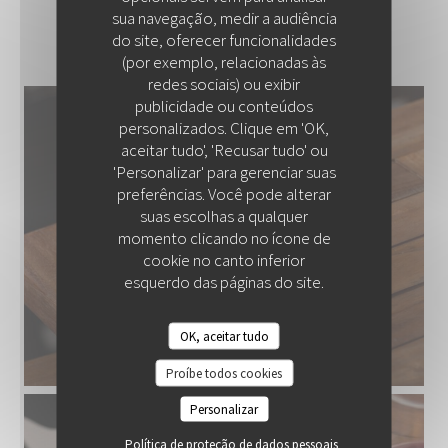
sua navegação, medir a audiência
NOS PLAT
do site, oferecer funcionalidades
(por exemplo, relacionadas às
redes sociais) ou exibir
publicidade ou conteúdos
personalizados. Clique em 'OK,
COLITA
aceitar tudo', 'Recusar tudo' ou
'Personalizar' para gerenciar suas
preferências. Você pode alterar
suas escolhas a qualquer
momento clicando no ícone de
cookie no canto inferior
esquerdo das páginas do site.
OK, aceitar tudo
Proíbe todos cookies
Personalizar
Política de proteção de dados pessoais