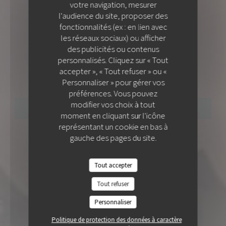
votre navigation, mesurer
l'audience du site, proposer des
fonctionnalités (ex : en lien avec
les réseaux sociaux) ou afficher
des publicités ou contenus
CUISINE ARDENTE
•
NICE
personnalisés. Cliquez sur « Tout
COLITA
accepter », « Tout refuser » ou «
COLITA
Personnaliser » pour gérer vos
préférences. Vous pouvez
modifier vos choix à tout
RÉSERVER
moment en cliquant sur l'icône
représentant un cookie en bas à
gauche des pages du site.
Tout accepter
Tout refuser
Personnaliser
Politique de protection des données à caractère