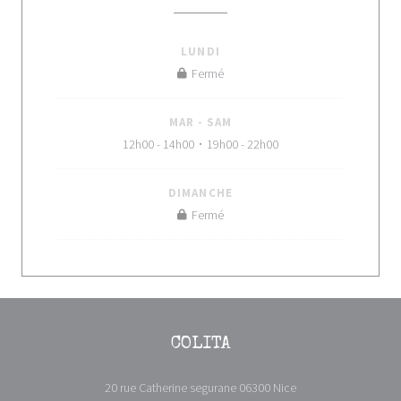
LUNDI
Fermé
MAR
-
SAM
12h00 - 14h00
19h00 - 22h00
•
DIMANCHE
Fermé
COLITA
((ouvre une nouvelle 
20 rue Catherine segurane 06300 Nice