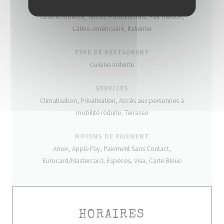
CUISINE
Cuisine Ardente, Terroir, Produits frais, Fait maison,
Latino-Américaine, Italienne
TYPE DE RESTAURANT
Cuisine Ardente
SERVICES
Climatisation, Privatisation, Accès aux personnes à
mobilité réduite, Terrasse
MOYENS DE PAIEMENT
Amex, Apple Pay, Paiement Sans Contact,
Eurocard/Mastercard, Espèces, Visa, Carte Bleue
HORAIRES