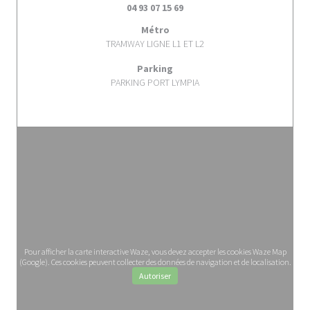
04 93 07 15 69
Métro
TRAMWAY LIGNE L1 ET L2
Parking
PARKING PORT LYMPIA
Pour afficher la carte interactive Waze, vous devez accepter les cookies Waze Map
(Google). Ces cookies peuvent collecter des données de navigation et de localisation.
Autoriser