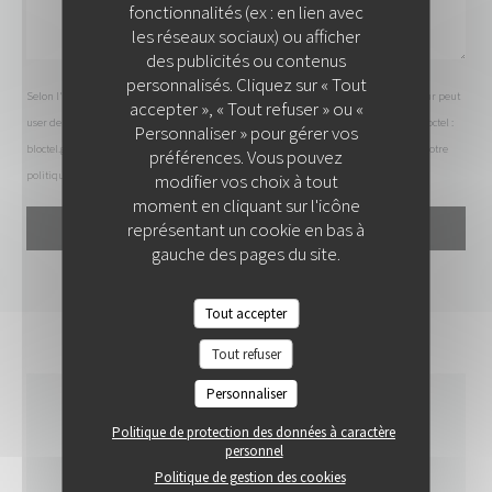
fonctionnalités (ex : en lien avec
les réseaux sociaux) ou afficher
des publicités ou contenus
personnalisés. Cliquez sur « Tout
COLITA
Selon l'article L.223-2 du code de la consommation, il est rappelé que le consommateur peut
accepter », « Tout refuser » ou «
user de son droit à s'inscrire sur la liste d'opposition au démarchage téléphonique Bloctel :
Personnaliser » pour gérer vos
bloctel.gouv.fr
. Pour plus d'informations sur le traitement de vos données, consultez notre
préférences. Vous pouvez
politique de confidentialité
.
modifier vos choix à tout
moment en cliquant sur l'icône
représentant un cookie en bas à
gauche des pages du site.
Tout accepter
Tout refuser
Personnaliser
INFOS PRATIQUES
Politique de protection des données à caractère
personnel
Politique de gestion des cookies