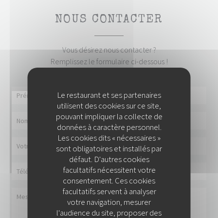
NOUS CONTACTER
Vous désirez nous contacter ?
Remplissez le formulaire ci-dessous !
Le restaurant et ses partenaires
utilisent des cookies sur ce site,
pouvant impliquer la collecte de
données à caractère personnel.
Les cookies dits « nécessaires »
sont obligatoires et installés par
défaut. D'autres cookies
facultatifs nécessitent votre
consentement. Ces cookies
facultatifs servent à analyser
votre navigation, mesurer
l'audience du site, proposer des