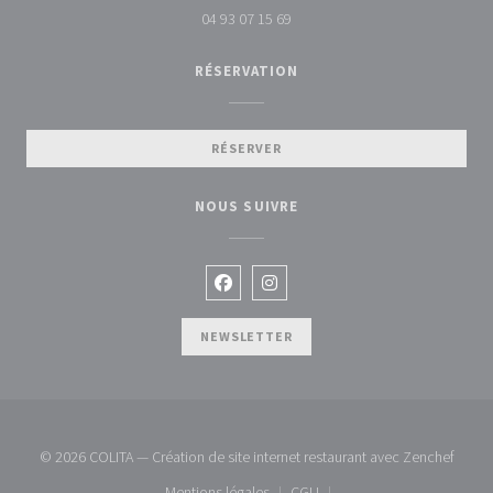
04 93 07 15 69
RÉSERVATION
RÉSERVER
NOUS SUIVRE
Facebook ((ouvre une nouvelle fenêtr
Instagram ((ouvre une nouvelle 
NEWSLETTER
((ouvr
© 2026 COLITA — Création de site internet restaurant avec
Zenchef
Mentions légales
CGU