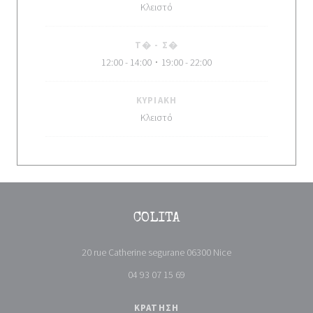
Κλειστό
Τ�
-
Σ�
12:00 - 14:00
19:00 - 22:00
•
ΚΥΡΙΑΚΉ
Κλειστό
COLITA
((ανοίγει σε νέο πα
20 rue Catherine segurane 06300 Nice
04 93 07 15 69
ΚΡΆΤΗΣΗ