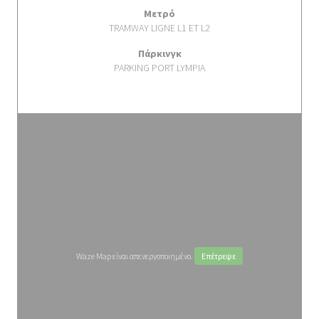
Μετρό
TRAMWAY LIGNE L1 ET L2
Πάρκινγκ
PARKING PORT LYMPIA
Waze Map είναι απενεργοποιημένο.
Επέτρεψε