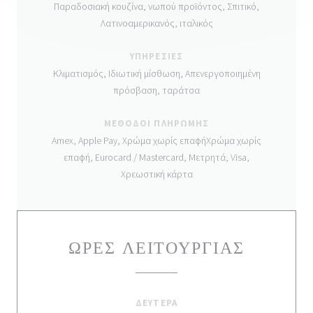
Παραδοσιακή κουζίνα, νωπού προϊόντος, Σπιτικό,
Λατινοαμερικανός, ιταλικός
ΥΠΗΡΕΣΊΕΣ
Κλιματισμός, Ιδιωτική μίσθωση, Απενεργοποιημένη
πρόσβαση, ταράτσα
ΜΈΘΟΔΟΙ ΠΛΗΡΩΜΉΣ
Amex, Apple Pay, Χρώμα χωρίς επαφήΧρώμα χωρίς
επαφή, Eurocard / Mastercard, Μετρητά, Visa,
Χρεωστική κάρτα
ΏΡΕΣ ΛΕΙΤΟΥΡΓΊΑΣ
ΔΕΥΤΈΡΑ