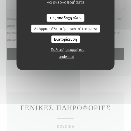
να ενεργοποιήσετε
OK, αποδοχή όλων
COLITA
Σύμφωνα με τον κανονισμό προστασίας δεδομένων (GDPR), έχετε το δικαίωμα να αντιταχθείτε σε
εμπορικές επικοινωνίες. Μπορείτε να εγγραφείτε στο Μητρώο του Άρθρου 11:
dpa.gr
. Για
Απόρριψε όλα τα "μπισκότα" (cookies)
περισσότερες πληροφορίες σχετικά με την επεξεργασία των δεδομένων σας, δείτε την
πολιτική
Εξατομίκευση
απορρήτου
.
Πολιτική απορρήτου
undefined
ΓΕΝΙΚΈΣ ΠΛΗΡΟΦΟΡΊΕΣ
ΚΟΥΖΊΝΑ