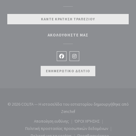
ΚΆΝΤΕ ΚΡΆΤΗΣΗ ΤΡΑΠΕΖΙΟΎ
ΑΚΟΛΟΥΘΉΣΤΕ ΜΑΣ
Facebook ((ανοίγει σε νέο παράθυρο)
Instagram ((ανοίγει σε νέο παρ
ΕΝΗΜΕΡΩΤΙΚΌ ΔΕΛΤΊΟ
© 2026 COLITA — Η ιστοσελίδα του εστιατορίου δημιουργήθηκε από
((ανοίγει σε νέο παράθυρο))
Zenchef
Αποποίηση ευθύνης
ΌΡΟΙ ΧΡΉΣΗΣ
((ανοίγει σε νέο παράθυρο))
((ανοίγει σε νέο παράθυρο
Πολιτική προστασίας προσωπικών δεδομένων
((ανοίγει σε νέο παράθυρο))
Πολιτική για τα cookies
Προσβασιμότητα