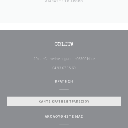
((ΑΝΟΊΓΕΙ ΣΕ ΝΈΟ ΠΑΡΆ
ΔΙΑΒΆΣΤΕ ΤΟ ΆΡΘΡΟ
COLITA
((ανοίγει σε νέο πα
20 rue Catherine segurane 06300 Nice
04 93 07 15 69
ΚΡΆΤΗΣΗ
ΚΆΝΤΕ ΚΡΆΤΗΣΗ ΤΡΑΠΕΖΙΟΎ
ΑΚΟΛΟΥΘΉΣΤΕ ΜΑΣ