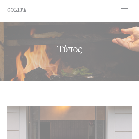
Πίνακας διαχείρισης "Μπισκότων" (Cookies)
COLITA
Τύπος