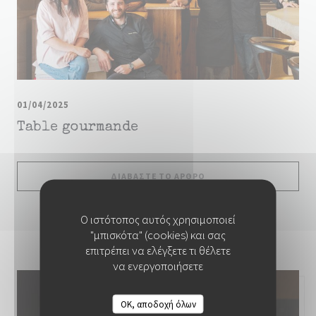
01/04/2025
Table gourmande
((ΑΝΟΊΓΕΙ ΣΕ ΝΈΟ ΠΑΡΆ
ΔΙΑΒΆΣΤΕ ΤΟ ΆΡΘΡΟ
Ο ιστότοπος αυτός χρησιμοποιεί
"μπισκότα" (cookies) και σας
επιτρέπει να ελέγξετε τι θέλετε
να ενεργοποιήσετε
OK, αποδοχή όλων
COLITA