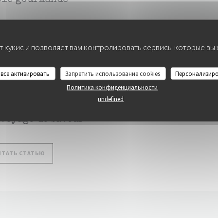
ble gourmande
((ОТКРЫВАЕТСЯ В НОВОМ ОКНЕ))
ИТАТЬ СТАТЬЮ
т кукис и позволяет вам контролировать сервисы которые вы
COLITA
 все активировать
Запретить использование cookies
Персонализир
Политика конфиденциальности
undefined
1/2025
 voyage de saveur
((ОТКРЫВАЕТСЯ В НОВОМ ОКНЕ))
ИТАТЬ СТАТЬЮ