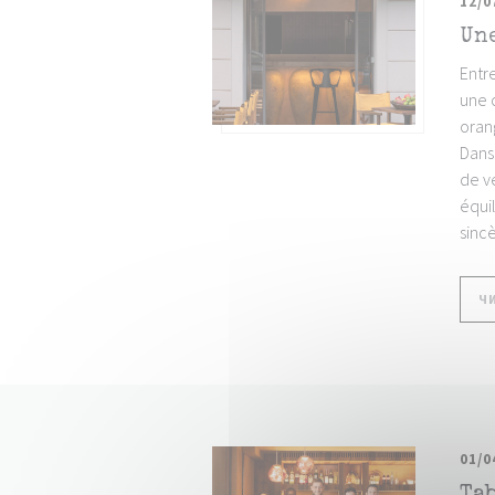
12/0
Une
Entre
une c
oran
Dans 
de ve
équi
sincè
Ч
01/0