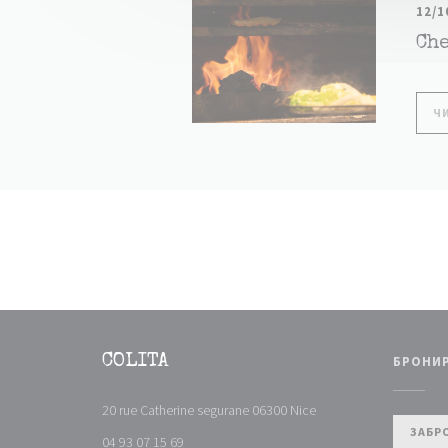
12/1
Ch
Ч
COLITA
БРОНИ
((открывается в новом
20 rue Catherine segurane 06300 Nice
ЗАБР
04 93 07 15 69