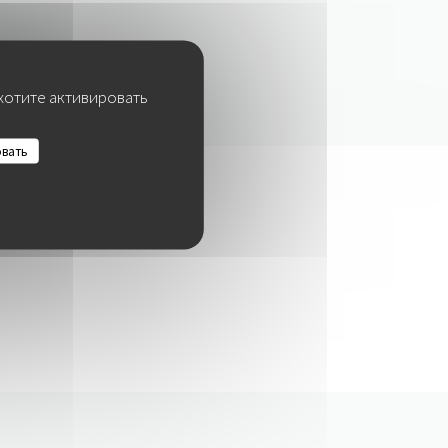
 хотите активировать
овать