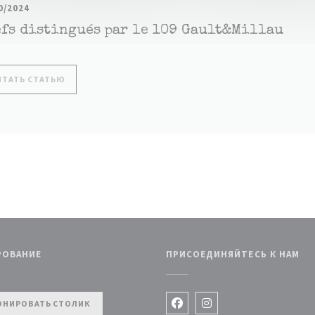
0/2024
efs distingués par le 109 Gault&Millau
((ОТКРЫВАЕТСЯ В НОВОМ ОКНЕ))
ИТАТЬ СТАТЬЮ
РОВАНИЕ
ПРИСОЕДИНЯЙТЕСЬ К НАМ
 окне))
ОНИРОВАТЬ СТОЛИК
Facebook ((открывается в но
Instagram ((открываетс