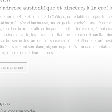
7/2025
 adresse authentique et sincère, à la croi
 le port de Nice et la colline du Château, cette table conjugue les sa
uisine métissée et lumineuse, portée par les chefs Carlos et Daniele. 
ge ou dans la petite salle en longueur aux tons terre cuite, l’ambian
la cuisine ouverte, les cuissons à la flamme – plancha et parrilla – do
au braisée ou les sardines à la sauce chimichurri offrent des arômes i
libré, associe poisson blanc, oignon rouge, maïs croquant et patate 
re, à la croisée de deux cultures.
((ОТКРЫВАЕТСЯ В НОВОМ ОКНЕ))
ИТАТЬ СТАТЬЮ
4/2025