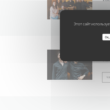
Ta
Ч
Этот сайт используе
Ок,
31/0
Un
Ч