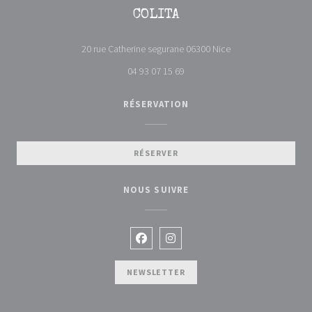
COLITA
((ouvre une nouvelle 
20 rue Catherine segurane 06300 Nice
04 93 07 15 69
RÉSERVATION
RÉSERVER
NOUS SUIVRE
Facebook ((ouvre une nouvelle fenêtr
Instagram ((ouvre une nouvelle 
NEWSLETTER